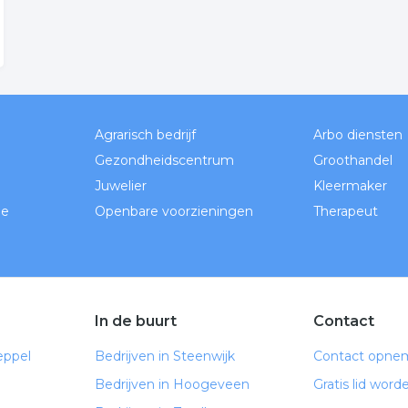
Agrarisch bedrijf
Arbo diensten
Gezondheidscentrum
Groothandel
Juwelier
Kleermaker
de
Openbare voorzieningen
Therapeut
In de buurt
Contact
eppel
Bedrijven in Steenwijk
Contact opne
Bedrijven in Hoogeveen
Gratis lid word