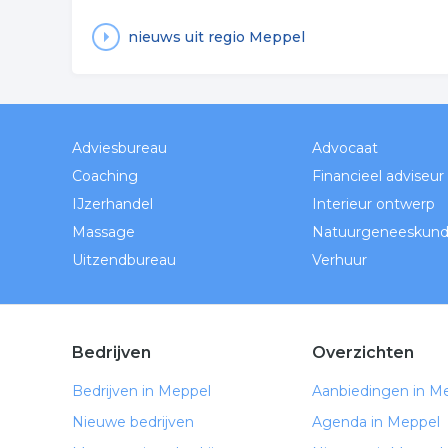
nieuws uit regio Meppel
Adviesbureau
Advocaat
Coaching
Financieel adviseur
IJzerhandel
Interieur ontwerp
Massage
Natuurgeneeskun
Uitzendbureau
Verhuur
Bedrijven
Overzichten
Bedrijven in Meppel
Aanbiedingen in M
Nieuwe bedrijven
Agenda in Meppel