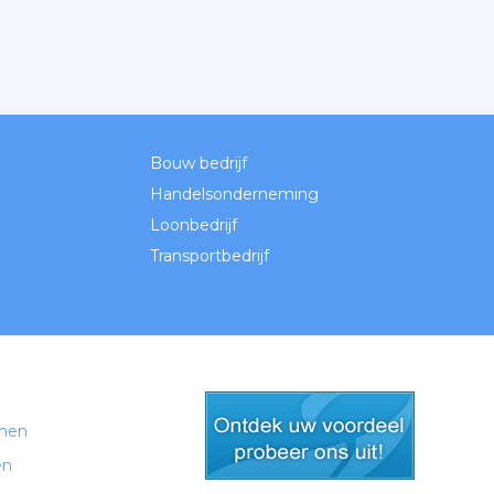
Bouw bedrijf
Handelsonderneming
Loonbedrijf
Transportbedrijf
men
en
gratis lid worden