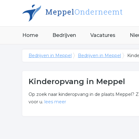
Home
Bedrijven
Vacatures
Nie
Bedrijven in Meppel
Bedrijven in Meppel
Kind
Kinderopvang in Meppel
Op zoek naar kinderopvang in de plaats Meppel? Zoe
voor u.
lees meer
Meer over kinderopvang
Wij vonden de volgende creche en gerelateerde bed