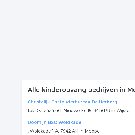
Meer informatie over kinderdagverblijf? Klik op e
verwant is aan kinderdagverblijf in Meppel.
Meer bedrijven in Meppel
Wij vonden meer informatie over kinderopvang. De
rubriek:
kinderopvang
creche
kinderdagverblijf
.
Alle kinderopvang bedrijven in M
Christelijk Gastouderbureau De Herberg
tel. 06-12424281, Niuewe Es 15, 9418PR in Wijster
Doomijn BSO Woldkade
, Woldkade 1 A, 7942 AH in Meppel