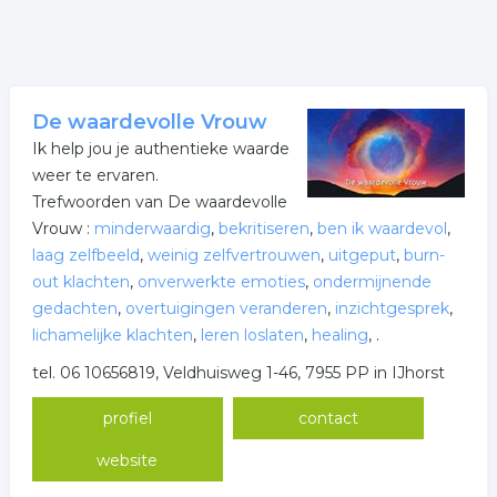
De waardevolle Vrouw
Ik help jou je authentieke waarde
weer te ervaren.
Trefwoorden van De waardevolle
Vrouw :
minderwaardig
,
bekritiseren
,
ben ik waardevol
,
laag zelfbeeld
,
weinig zelfvertrouwen
,
uitgeput
,
burn-
out klachten
,
onverwerkte emoties
,
ondermijnende
gedachten
,
overtuigingen veranderen
,
inzichtgesprek
,
lichamelijke klachten
,
leren loslaten
,
healing
,
.
tel. 06 10656819, Veldhuisweg 1-46, 7955 PP in IJhorst
profiel
contact
website