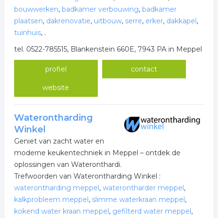
bouwwerken
,
badkamer verbouwing
,
badkamer
plaatsen
,
dakrenovatie
,
uitbouw
,
serre
,
erker
,
dakkapel
,
tuinhuis
,
.
tel. 0522-785515, Blankenstein 660E, 7943 PA in Meppel
profiel
contact
website
Waterontharding
Winkel
Geniet van zacht water en
moderne keukentechniek in Meppel – ontdek de
oplossingen van Wateronthardi.
Trefwoorden van Waterontharding Winkel :
waterontharding meppel
,
waterontharder meppel
,
kalkprobleem meppel
,
slimme waterkraan meppel
,
kokend water kraan meppel
,
gefilterd water meppel
,