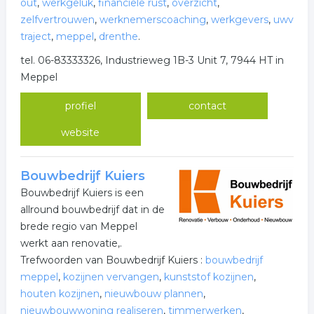
out
,
werkgeluk
,
financiële rust
,
overzicht
,
zelfvertrouwen
,
werknemerscoaching
,
werkgevers
,
uwv
traject
,
meppel
,
drenthe
.
tel. 06-83333326, Industrieweg 1B-3 Unit 7, 7944 HT in
Meppel
profiel
contact
website
Bouwbedrijf Kuiers
Bouwbedrijf Kuiers is een
allround bouwbedrijf dat in de
brede regio van Meppel
werkt aan renovatie,.
Trefwoorden van Bouwbedrijf Kuiers :
bouwbedrijf
meppel
,
kozijnen vervangen
,
kunststof kozijnen
,
houten kozijnen
,
nieuwbouw plannen
,
nieuwbouwwoning realiseren
,
timmerwerken
,