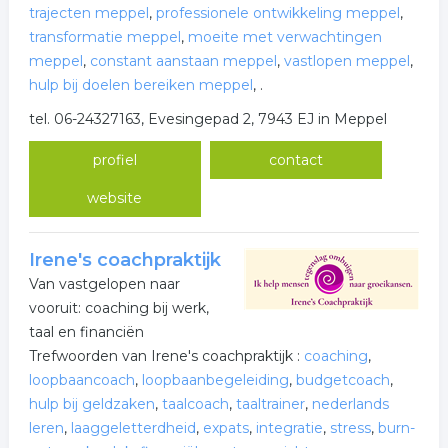
trajecten meppel
,
professionele ontwikkeling meppel
,
transformatie meppel
,
moeite met verwachtingen
meppel
,
constant aanstaan meppel
,
vastlopen meppel
,
hulp bij doelen bereiken meppel
,
.
tel. 06-24327163, Evesingepad 2, 7943 EJ in Meppel
profiel
contact
website
Irene's coachpraktijk
Van vastgelopen naar
vooruit: coaching bij werk,
taal en financiën
Trefwoorden van Irene's coachpraktijk :
coaching
,
loopbaancoach
,
loopbaanbegeleiding
,
budgetcoach
,
hulp bij geldzaken
,
taalcoach
,
taaltrainer
,
nederlands
leren
,
laaggeletterdheid
,
expats
,
integratie
,
stress
,
burn-