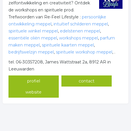
zelfontwikkeling en creativiteit? Ontdek
de workshops en spirituele prod.
Trefwoorden van Re-Feel Lifestyle :
persoonlijke
ontwikkeling meppel
,
intuïtief schilderen meppel
,
spirituele winkel meppel
,
edelstenen meppel
,
essentiële oliën meppel
,
workshops meppel
,
parfum
maken meppel
,
spirituele kaarten meppel
,
bedrijfswelzijn meppel
,
spirituele workshop meppel
,
.
tel. 06-30357208, James Wattstraat 2a, 8912 AR in
Leeuwarden
profiel
contact
website