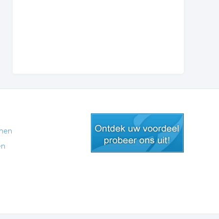
men
en
gratis lid worden