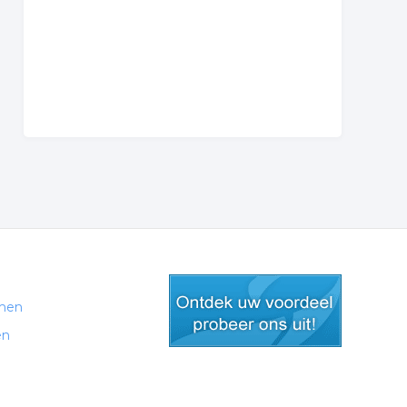
men
en
gratis lid worden