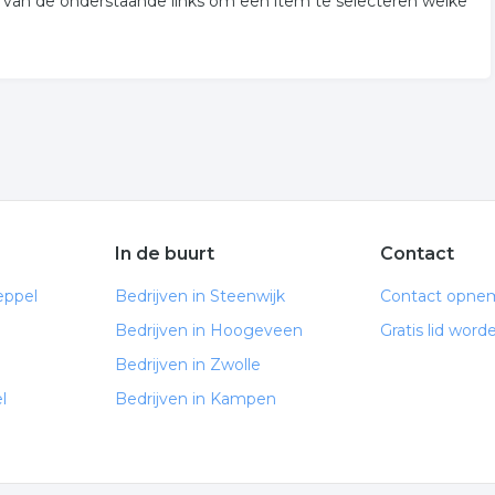
 van de onderstaande links om een item te selecteren welke
In de buurt
Contact
eppel
Bedrijven in Steenwijk
Contact opne
Bedrijven in Hoogeveen
Gratis lid word
Bedrijven in Zwolle
l
Bedrijven in Kampen