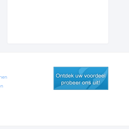
men
en
gratis lid worden